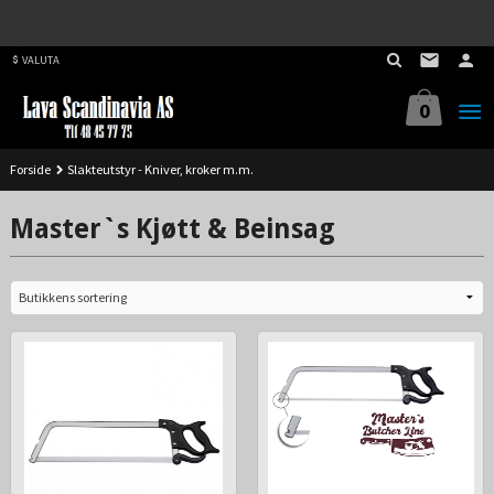
Best på service. Sender over hele landet, alle ordrer inne før kl 11.00 (Man-
Gå
Fre) sendes samme dag.
til
VALUTA
innholdet
0
Forside
Slakteutstyr - Kniver, kroker m.m.
Master`s Kjøtt & Beinsag