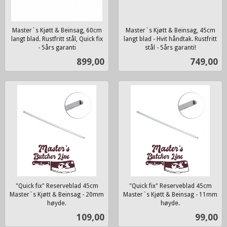
Master`s Kjøtt & Beinsag, 60cm
Master`s Kjøtt & Beinsag, 45cm
langt blad. Rustfritt stål, Quick fix
langt blad - Hvit håndtak. Rustfritt
- 5års garanti
stål - 5års garanti!
inkl.
inkl.
Pris
Pris
899,00
749,00
mva.
mva.
"Quick fix" Reserveblad 45cm
"Quick fix" Reserveblad 45cm
Master`s Kjøtt & Beinsag - 20mm
Master`s Kjøtt & Beinsag - 11mm
høyde.
høyde.
inkl.
inkl.
Pris
Pris
109,00
99,00
mva.
mva.