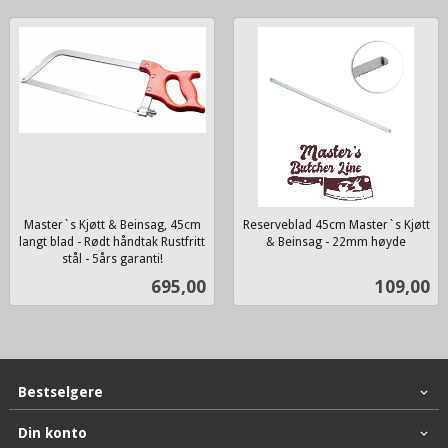
Master`s Kjøtt & Beinsag, 45cm
Reserveblad 45cm Master`s Kjøtt
langt blad - Rødt håndtak Rustfritt
& Beinsag - 22mm høyde
inkl.
stål - 5års garanti!
inkl.
mva.
Pris
Pris
695,00
109,00
mva.
Bestselgere
Din konto