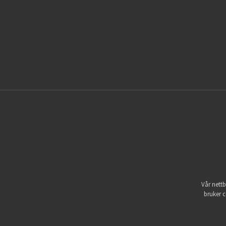
Vår nettb
bruker c