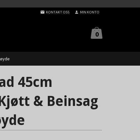
KONTAKT OSS
MIN KONTO
0
høyde
lad 45cm
Kjøtt & Beinsag
øyde