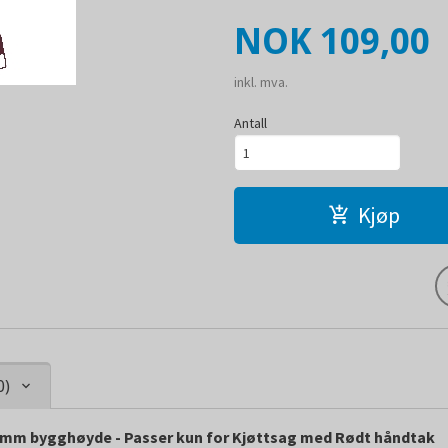
Pris
NOK
109,00
inkl. mva.
Antall
Kjøp
0)
22mm bygghøyde - Passer kun for Kjøttsag med Rødt håndtak