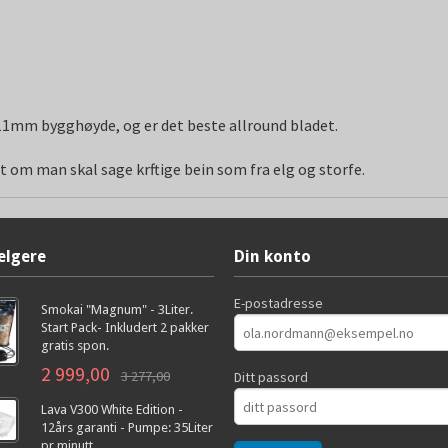
11mm bygghøyde, og er det beste allround bladet.
 om man skal sage krftige bein som fra elg og storfe.
elgere
Din konto
E-postadresse
Smokai "Magnum" - 3Liter.
Start Pack- Inkludert 2 pakker
gratis spon.
2 999,00
3 277,00
Ditt passord
Lava V300 White Edition -
12års garanti - Pumpe: 35Liter
pr minutt.