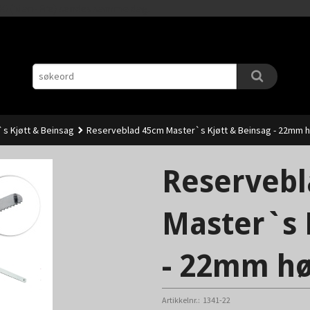
Gå
11.00 (Man-Fre) sendes samme dag.
til
innholdet
s Kjøtt & Beinsag
Reserveblad 45cm Master`s Kjøtt & Beinsag - 22mm 
Reserveb
Master`s 
- 22mm h
Artikkelnr.:
1341-22