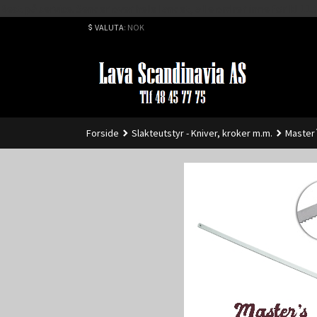
Best på service. Sender over hele landet, alle ordrer inne før kl 
VALUTA
: NOK
Forside
Slakteutstyr - Kniver, kroker m.m.
Master`