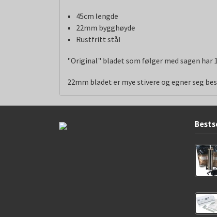
45cm lengde
22mm bygghøyde
Rustfritt stål
"Original" bladet som følger med sagen har 
22mm bladet er mye stivere og egner seg best
Bests