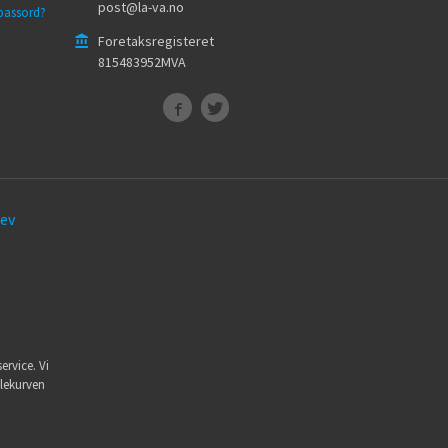
post@la-va.no
passord?
Foretaksregisteret
815483952MVA
ev
ervice. Vi
dlekurven