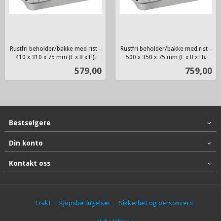
Rustfri beholder/bakke med rist -
Rustfri beholder/bakke med rist -
410 x 310 x 75 mm (L x B x H).
500 x 350 x 75 mm (L x B x H).
inkl.
inkl.
Pris
Pris
579,00
759,00
mva.
mva.
Bestselgere
Din konto
Kontakt oss
Frakt
Kjøpsbetingelser
Sikkerhet og personvern