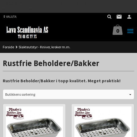
Best på service. Sender over hele landet, alle ordrer inne før kl 11.00 (Man-
Gå
Fre) sendes samme dag.
til
VALUTA
innholdet
0
Forside
Slakteutstyr - Kniver, kroker m.m.
Rustfrie Beholdere/Bakker
Rustfrie Beholder/Bakker i topp kvalitet. Meget praktisk!