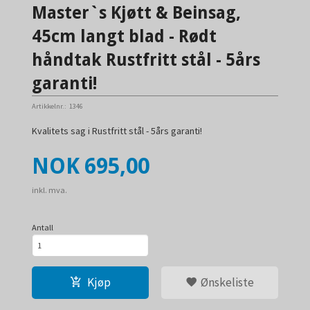
Master`s Kjøtt & Beinsag,
45cm langt blad - Rødt
håndtak Rustfritt stål - 5års
garanti!
Artikkelnr.:
1346
Kvalitets sag i Rustfritt stål - 5års garanti!
Pris
NOK
695,00
inkl. mva.
Antall
Kjøp
Ønskeliste