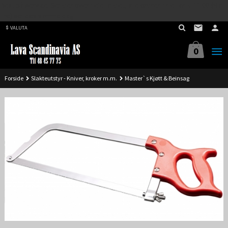
Best på service. Sender over hele landet, alle ordrer inne før kl 11.00 (Man-
Gå
Fre) sendes samme dag.
til
VALUTA
innholdet
0
Forside
Slakteutstyr - Kniver, kroker m.m.
Master`s Kjøtt & Beinsag