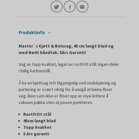
Produktinfo
Master`s Kjøtt & Beinsag, 45 cm langt blad og
med Rødt håndtak. 5års Garsnti!
Sag av topp kvalitet, laget av rustfritt stål. Ingen deler
i billig karbonstål.
Å ha en kjøttsag lett tilgjengelig ved nedskjæring og
partering er svært viktig for å unngå at beina fliser
seg. Bein som ikke er fliset opp er mye lettere å
vakuum pakke uten at posen punkteres.
Rustfritt stål
45cm langt blad
Topp kvalitet
5 års garanti