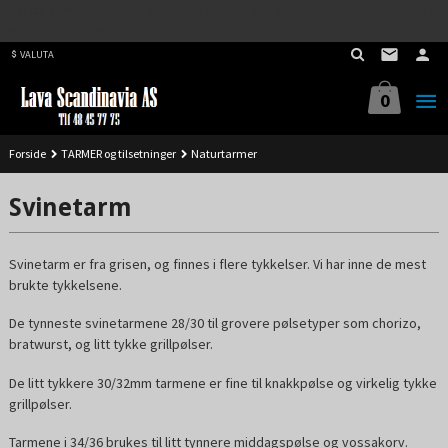
Best på service. Sender over hele landet, alle ordrer inne før kl 11.00 (Man-
Gå
Fre) sendes samme dag.
til
VALUTA
innholdet
0
Forside
TARMER og tilsetninger
Naturtarmer
Svinetarm
Svinetarm er fra grisen, og finnes i flere tykkelser. Vi har inne de mest
brukte tykkelsene.
De tynneste svinetarmene 28/30 til grovere pølsetyper som chorizo,
bratwurst, og litt tykke grillpølser.
De litt tykkere 30/32mm tarmene er fine til knakkpølse og virkelig tykke
grillpølser.
Tarmene i 34/36 brukes til litt tynnere middagspølse og vossakorv.