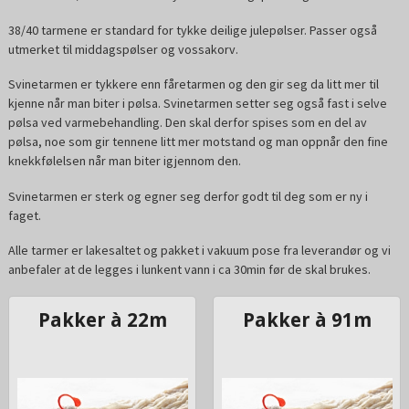
38/40 tarmene er standard for tykke deilige julepølser. Passer også
utmerket til middagspølser og vossakorv.
Svinetarmen er tykkere enn fåretarmen og den gir seg da litt mer til
kjenne når man biter i pølsa. Svinetarmen setter seg også fast i selve
pølsa ved varmebehandling. Den skal derfor spises som en del av
pølsa, noe som gir tennene litt mer motstand og man oppnår den fine
knekkfølelsen når man biter igjennom den.
Svinetarmen er sterk og egner seg derfor godt til deg som er ny i
faget.
Alle tarmer er lakesaltet og pakket i vakuum pose fra leverandør og vi
anbefaler at de legges i lunkent vann i ca 30min før de skal brukes.
Pakker à 22m
Pakker à 91m