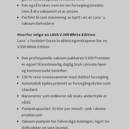
Kan også brukes som en ren forseglingsmaskin
uten å dra vakuumet ut av posen.
Perfekt til rask marinering av kjøtt i en av Lava`s
vakuum-beholdere.
Hvorfor velge en LAVA V.300
White Edition
Lava`s fordeler! Disse kvalitetsegenskapene har en
V.300 White Edition:
Den profesjonelle vakuum-pakkeren V.300 Premium
er egnet til kontinuerlig daglig bruk i private hjem
og
kommersielle bedrifter.
100 % rene sveisesømmer med dobbel forsegling
Automatisk kjølesystemet av forseglingslisten som
standard.
Manometer som indikerer når maks undertrykk er
nådd.
Pumpekapasitet: 35 liter per minutt - unik i denne
prisklassen!
Vakuum-pumpen har fullverdige kulelager, laget for
driftssikker og lang levetid.