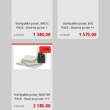
Startpakke poser, BASIC
Startpakke poser, BIG
PACK - Diverse poser +
PACK - Diverse poser ++
Rabatt
inkl.
Rabatt
inkl.
Tilbud
Tilbud
1 380,00
1 575,00
1 500,00
1 758,00
mva.
mva.
-13%
Startpakke poser, MASTER
PACK - Diverse poser +++
Rabatt
inkl.
Tilbud
2 185,00
2 511,00
mva.