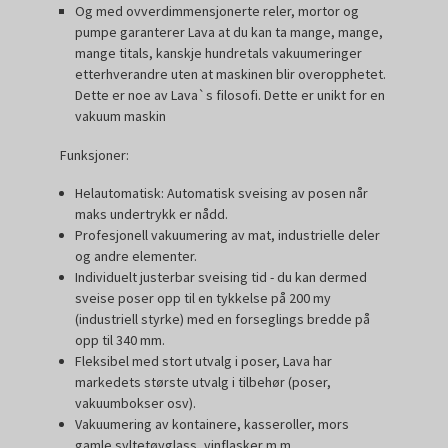
Og med ovverdimmensjonerte reler, mortor og
pumpe garanterer Lava at du kan ta mange, mange,
mange titals, kanskje hundretals vakuumeringer
etterhverandre uten at maskinen blir overopphetet.
Dette er noe av Lava`s filosofi. Dette er unikt for en
vakuum maskin
Funksjoner:
Helautomatisk: Automatisk sveising av posen når
maks undertrykk er nådd.
Profesjonell vakuumering av mat, industrielle deler
og andre elementer.
Individuelt justerbar sveising tid - du kan dermed
sveise poser opp til en tykkelse på 200 my
(industriell styrke) med en forseglings bredde på
opp til 340 mm.
Fleksibel med stort utvalg i poser, Lava har
markedets største utvalg i tilbehør (poser,
vakuumbokser osv).
Vakuumering av kontainere, kasseroller, mors
gamle syltetøyglass, vinflasker m.m.