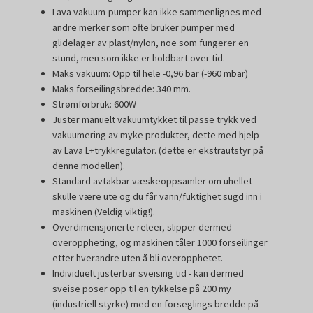
Lava vakuum-pumper kan ikke sammenlignes med
andre merker som ofte bruker pumper med
glidelager av plast/nylon, noe som fungerer en
stund, men som ikke er holdbart over tid
.
Maks vakuum: Opp til hele -0,96 bar (-960 mbar)
Maks forseilingsbredde: 340 mm.
Strømforbruk: 600W
Juster manuelt vakuumtykket til passe trykk ved
vakuumering av myke produkter, dette med hjelp
av Lava L+trykkregulator. (dette er ekstrautstyr på
denne modellen).
Standard avtakbar væskeoppsamler om uhellet
skulle være ute og du får vann/fuktighet sugd inn i
maskinen
(Veldig viktig!).
Overdimensjonerte releer, slipper dermed
overoppheting, og maskinen tåler 1000 forseilinger
etter hverandre uten å bli overopphetet.
Individuelt justerbar sveising tid - kan dermed
sveise poser opp til en tykkelse på 200 my
(industriell styrke) med en forseglings bredde på