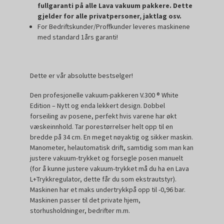
fullgaranti på alle Lava vakuum pakkere. Dette
gjelder for alle privatpersoner, jaktlag osv.
For Bedriftskunder/Proffkunder leveres maskinene
med standard 1års garanti!
Dette er vår absolutte bestselger!
Den profesjonelle vakuum-pakkeren V.300 ® White
Edition – Nytt og enda lekkert design. Dobbel
forseiling av posene, perfekt hvis varene har økt
væskeinnhold. Tar porestørrelser helt opp til en
bredde på 34 cm. En meget nøyaktig og sikker maskin.
Manometer, helautomatisk drift, samtidig som man kan
justere vakuum-trykket og forsegle posen manuelt
(for å kunne justere vakuum-trykket må du ha en Lava
L+Trykkregulator, dette får du som ekstrautstyr).
Maskinen har et maks undertrykkpå opp til -0,96 bar.
Maskinen passer til det private hjem,
storhusholdninger, bedrifter m.m.