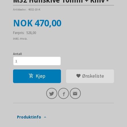
M32 Hullskive 10mm + Kniv -
Artikkelnr.:
4032-10-K
Tilbud
NOK
470,00
Førpris:
528,00
Rabatt
inkl. mva.
Antall
Kjøp
Ønskeliste
Produktinfo