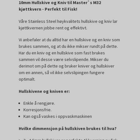
10mm Hullskive og Kniv til Master`s M32
kjøttkvern - Perfekt til Fisk!
Våre Stainless Steel høykvalitets hullskive og kniv lar
kjøttkvernen jobbe rent og effektivt.
Vi anbefaler at du alltid har en hullskive og en kniv som
brukes sammen, og at du ikke mikser rundt på dette.
Har du en kniv og en hullskive som fast brukes
sammen vil desse være selvslipende. Mikser du
derimot om på dette og bruker kniver og hullskiver
om en annen, så vil ikke selvslipingen fungere
optimalt.
Hullskivene og kniven er:
Enkle å rengjøre.
Korresjonsfrie.
Kan også vaskes i oppvaskmaskinen
Hvilke dimmensjon på hullskiven brukes til hva?