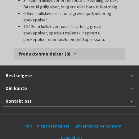
3 - 4,5mm hullskiver er perfekte til kverning av fisk,
farser til grillpølser, burgere eller bare til kjøttdeig.
6-8mm hullskiver er fine til grove kjøttpølser og
spekepølser.
10-12mm hullskiver passr til virkelig grove
spekepølser, spesielt Italiensk inspirerte
spekepølser som foreksempel Sopressata.
Produktanmeldelser (0)
Bestselgere
Din konto
Kontakt oss
Frakt
Kjøpsbetingelser
Sikkerhet og personvern
Nyhetsbrev