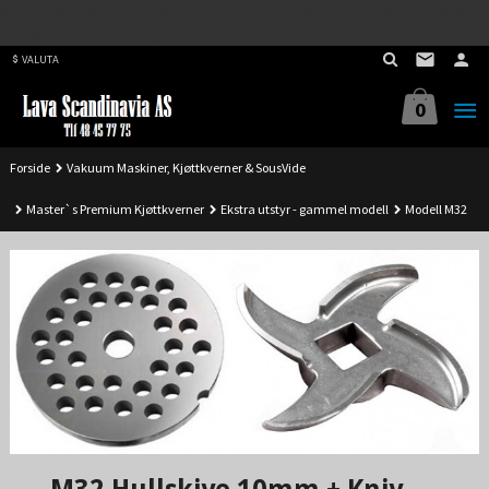
Best på service. Sender over hele landet, alle ordrer inne før kl 11.00 (Man-
Gå
Fre) sendes samme dag.
til
VALUTA
innholdet
0
Forside
Vakuum Maskiner, Kjøttkverner & SousVide
Master`s Premium Kjøttkverner
Ekstra utstyr - gammel modell
Modell M32