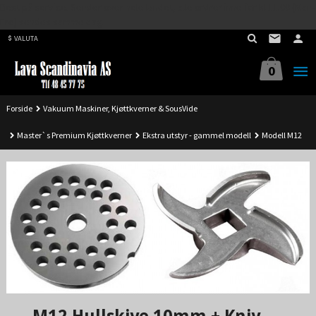
Best på service. Sender over hele landet, alle ordrer inne før kl 11.00 (Man-
Gå
Fre) sendes samme dag.
til
VALUTA
innholdet
0
Forside
Vakuum Maskiner, Kjøttkverner & SousVide
Master`s Premium Kjøttkverner
Ekstra utstyr - gammel modell
Modell M12