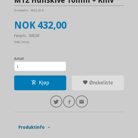
M12 Hullskive 10mm + Kniv
Artikkelnr.:
4012-10-K
Tilbud
NOK
432,00
Førpris:
508,00
Rabatt
inkl. mva.
Antall
Kjøp
Ønskeliste
Produktinfo