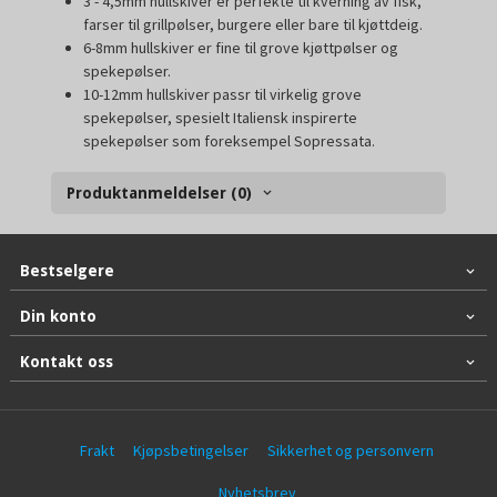
3 - 4,5mm hullskiver er perfekte til kverning av fisk,
farser til grillpølser, burgere eller bare til kjøttdeig.
6-8mm hullskiver er fine til grove kjøttpølser og
spekepølser.
10-12mm hullskiver passr til virkelig grove
spekepølser, spesielt Italiensk inspirerte
spekepølser som foreksempel Sopressata.
Produktanmeldelser (0)
Bestselgere
Din konto
Kontakt oss
Frakt
Kjøpsbetingelser
Sikkerhet og personvern
Nyhetsbrev