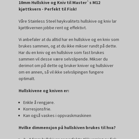
10mm Hullskive og Kniv til Master`s M12
kjøttkvern - Perfekt til Fisk!
Våre Stainless Steel høykvalitets hullskive og kniv lar
kjøttkvernen jobbe rent og effektivt.
Vi anbefaler at du alltid har en hullskive og en kniv som
brukes sammen, og at du ikke mikser rundt på dette.
Har du en kniv og en hullskive som fast brukes
sammen vil desse være selvslipende. Mikser du
derimot om på dette og bruker kniver og hullskiver
om en annen, så vil ikke selvslipingen fungere
optimalt.
Hullskivene og kniven er:
Enkle å rengjøre.
Korresjonsfrie.
Kan også vaskes i oppvaskmaskinen
Hvilke dimmensjon på hullskiven brukes til hva?