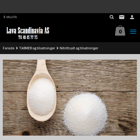
Best på service. Sender over hele landet, alle ordrer inne før kl 11.00 (Man-
Gå
Fre) sendes samme dag.
til
VALUTA
innholdet
0
Forside
TARMER og tilsetninger
Nitrittsalt og tilsetninger