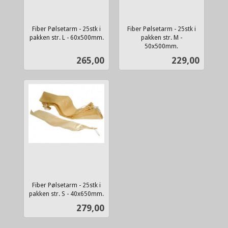
Fiber Pølsetarm - 25stk i
Fiber Pølsetarm - 25stk i
pakken str. L - 60x500mm.
pakken str. M -
inkl.
50x500mm.
inkl.
mva.
Pris
Pris
265,00
229,00
mva.
Fiber Pølsetarm - 25stk i
pakken str. S - 40x650mm.
inkl.
Pris
279,00
mva.