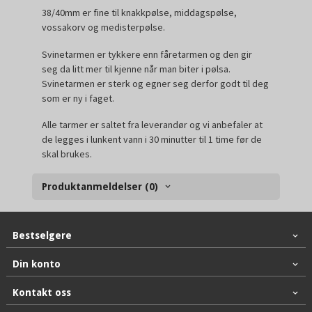
38/40mm er fine til knakkpølse, middagspølse,
vossakorv og medisterpølse.
Svinetarmen er tykkere enn fåretarmen og den gir
seg da litt mer til kjenne når man biter i pølsa.
Svinetarmen er sterk og egner seg derfor godt til deg
som er ny i faget.
Alle tarmer er saltet fra leverandør og vi anbefaler at
de legges i lunkent vann i
30 minutter til 1 time
før de
skal brukes.
Produktanmeldelser (0)
Bestselgere
Din konto
Kontakt oss