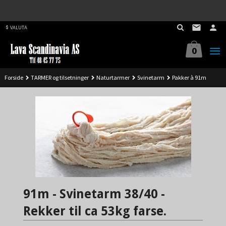
Best på service. Sender over hele landet, alle ordrer inne før kl 11.00 (Man-
Gå
Fre) sendes samme dag.
til
VALUTA
innholdet
0
Forside
TARMER og tilsetninger
Naturtarmer
Svinetarm
Pakker à 91m
91m - Svinetarm 38/40 -
Rekker til ca 53kg farse.