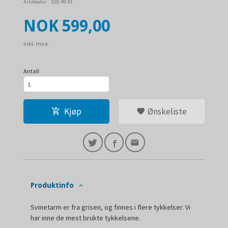
Artikkelnr.:
S38/40-91
Pris
NOK
599,00
inkl. mva.
Antall
Kjøp
Ønskeliste
Produktinfo
Svinetarm er fra grisen, og finnes i flere tykkelser. Vi
har inne de mest brukte tykkelsene.