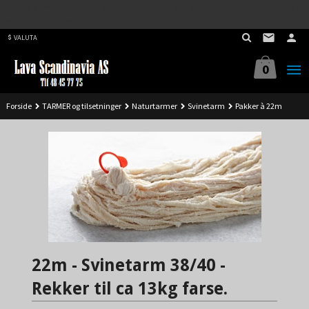
Best på service. Sender over hele landet, alle ordrer inne før kl 11.00 (Man-
Gå
Fre) sendes samme dag.
til
VALUTA
innholdet
0
Forside
TARMER og tilsetninger
Naturtarmer
Svinetarm
Pakker à 22m
22m - Svinetarm 38/40 -
Rekker til ca 13kg farse.