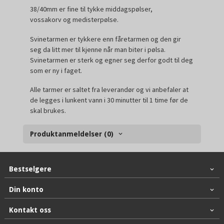
38/40mm er fine til tykke middagspølser,
vossakorv og medisterpølse.
Svinetarmen er tykkere enn fåretarmen og den gir
seg da litt mer til kjenne når man biter i pølsa.
Svinetarmen er sterk og egner seg derfor godt til deg
som er ny i faget.
Alle tarmer er saltet fra leverandør og vi anbefaler at
de legges i lunkent vann i
30 minutter til 1 time
før de
skal brukes.
Produktanmeldelser (0)
Bestselgere
Din konto
Kontakt oss