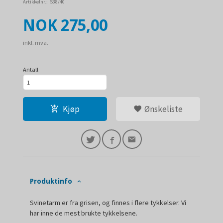
Artikkelnr.:
S38/40
Pris
NOK
275,00
inkl. mva.
Antall
Kjøp
Ønskeliste
Produktinfo
Svinetarm er fra grisen, og finnes i flere tykkelser. Vi
har inne de mest brukte tykkelsene.