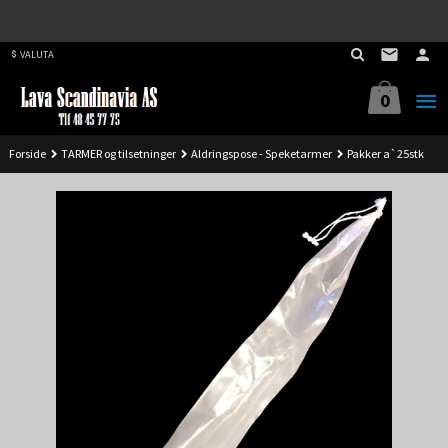
Best på service. Sender over hele landet, alle ordrer inne før kl 11.00 (Man-
Gå
Fre) sendes samme dag.
til
VALUTA
innholdet
0
Forside
TARMER og tilsetninger
Aldringspose - Speketarmer
Pakker a`25stk