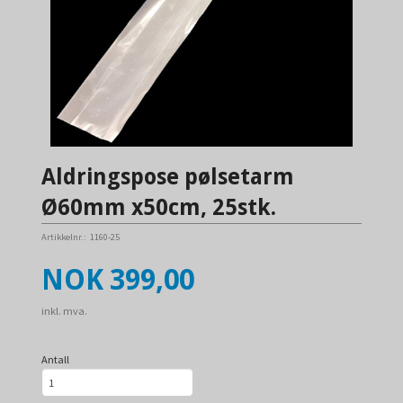
Aldringspose pølsetarm
Ø60mm x50cm, 25stk.
Artikkelnr.:
1160-25
Pris
NOK
399,00
inkl. mva.
Antall