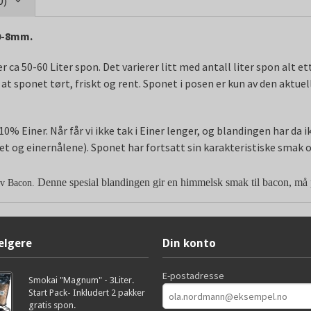
0)
 0-8mm.
 ca 50-60 Liter spon. Det varierer litt med antall liter spon alt ett
at sponet tørt, friskt og rent. Sponet i posen er kun av den aktuel
% Einer. Når får vi ikke tak i Einer lenger, og blandingen har da ik
ket og einernålene). Sponet har fortsatt sin karakteristiske smak 
Denne spesial blandingen gir en himmelsk smak til bacon, må
 av Bacon.
elgere
Din konto
E-postadresse
Smokai "Magnum" - 3Liter.
Start Pack- Inkludert 2 pakker
gratis spon.