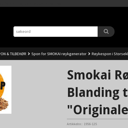
Gå
11.00 (Man-Fre) sendes samme dag.
til
innholdet
ON & TILBEHØR
Spon for SMOKAI røykgenerator
Røykespon i Storsekk
nalen".
Smokai Rø
Blanding t
"Originale
Artikkelnr.:
1956-125