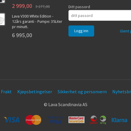
2 999,00
3 277,00
Ditt passord
Lava V300 White Edition -
12års garanti - Pumpe: 35Liter
pr minutt.
Glemt 
6 995,00
Frakt
Kjøpsbetingelser
Sikkerhet og personvern
Nyhetsbr
© Lava Scandinavia AS