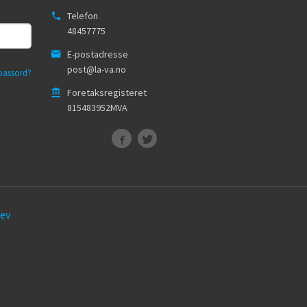
Telefon
48457775
E-postadresse
post@la-va.no
passord?
Foretaksregisteret
815483952MVA
ev