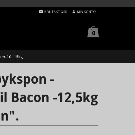
KONTAKT OSS
MIN KONTO
0
er. 10 - 15kg
ykspon -
il Bacon -12,5kg
n".