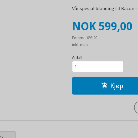
Vår spesial blanding til Bacon 
Tilbud
NOK
599,00
Førpris:
699,00
Rabatt
inkl. mva.
Antall
Kjøp