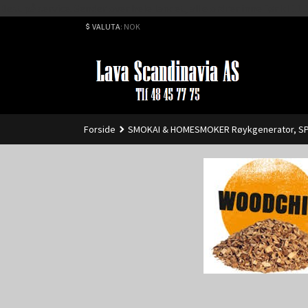
Best på service. Sender over hele landet, alle ordrer inne før kl 
VALUTA
: NOK
Forside
SMOKAI & HOMESMOKER Røykgenerator, SP
Smokai Røykspon - Blanding til Bacon -12,5kg "Origi