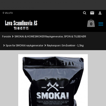
Best på service. Sender over hele landet, alle ordrer inne før kl 11.00 (Man-
Gå
Fre) sendes samme dag.
til
VALUTA
innholdet
0
Forside
SMOKAI & HOMESMOKER Røykgenerator, SPON & TILBEHØR
Spon for SMOKAI røykgenerator
Røykespon i Småsekker - 1,5kg