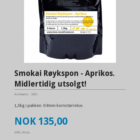
Smokai Røykspon - Aprikos.
Midlertidig utsolgt!
Artikkelnr.:
1901
1,5kg i pakken. 0-8mm kornstørrelse.
Pris
NOK
135,00
inkl. mva.