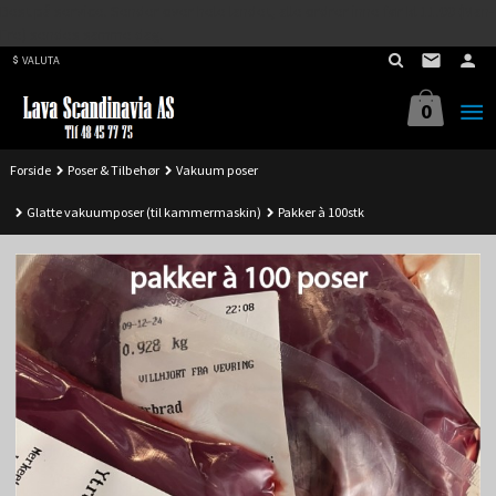
Best på service. Sender over hele landet, alle ordrer inne før kl 11.00 (Man-
Gå
Fre) sendes samme dag.
til
VALUTA
innholdet
0
Forside
Poser & Tilbehør
Vakuum poser
Glatte vakuumposer (til kammermaskin)
Pakker à 100stk