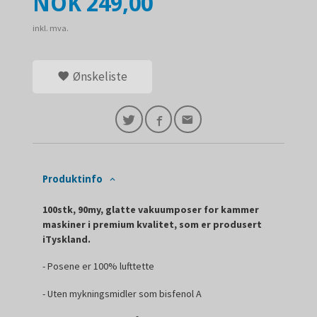
Pris
NOK
249,00
inkl. mva.
Ønskeliste
Produktinfo
100stk, 90my, glatte vakuumposer for kammer
maskiner i premium kvalitet, som er produsert
iTyskland.
- Posene er 100% lufttette
- Uten mykningsmidler som bisfenol A