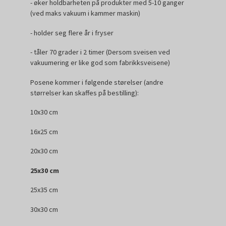
- øker holdbarheten på produkter med 5-10 ganger
(ved maks vakuum i kammer maskin)
- holder seg flere år i fryser
- tåler 70 grader i 2 timer (Dersom sveisen ved
vakuumering er like god som fabrikksveisene)
Posene kommer i følgende størelser (andre
størrelser kan skaffes på bestilling):
10x30 cm
16x25 cm
20x30 cm
25x30 cm
25x35 cm
30x30 cm