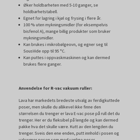
Øker holdbarheten med 5-10 ganger, se
holdbarhetstabell.
Egnet for lagring i kjøl og frysing i flere år.
100 % uten mykningsmidler (for eksempelvis
bisfenol A), mange billig produkter som bruker
mykningsmidler.
Kan brukes i mikrobølgeovn, og egner seg til
SousVide opp til 95 °C.
Kan puttes i oppvaskmaskinen og kan dermed
brukes flere ganger.
Anvendelse for R-vac vakuum ruller:
Lava har markedets bredeste utvalg av ferdigkuttede
poser, men skulle du allikevel ikke finne den
størrelsen du trenger er lava E-vac pose på rull det du
trenger. Her er du fleksibel på lengde og kan dermed
pakke hva det skulle være. Kutt av den lengden du
trenger. Sveis den ene enden, putt innhold i posen og
vakuumer posen som med vanlige poser.