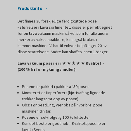
Produktinfo
Det finnes 30 forskjellige ferdigkuttede pose
- størrelser i Lava sortimentet, disse er perfekt egnet
for en
lava
vakuum maskin så vel som for alle andre
merker av vakuumpakkere, kan også brukes i
kammermaskiner. Vi har til enhver tid på lager 20 av
disse størrelsene. Andre kan skaffes innen 12dager.
Lava vakuum poser er i
★
★
★
★
★ Kvalitet -
(100 % fri for mykningsmidler).
Posene er pakket i pakker a`50 poser.
Mønsteret er finperforert (kjøttsaft og lignende
trekker langsomt opp av posen)
Obs: Før bestilling, vær obs på hvor brei pose
maskinen din tar.
Posene er selvfølgelig 100 % lufttette.
Kun det beste er godt nok – Kvalitetsposene er
laget i Sveits.