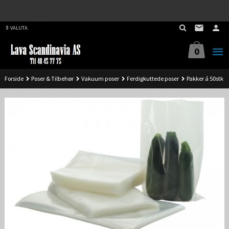
Best på service. Sender over hele landet, alle ordrer inne før kl 11.00 (Man-
Gå
Fre) sendes samme dag.
til
VALUTA
innholdet
0
Forside
Poser & Tilbehør
Vakuum poser
Ferdigkuttede poser
Pakker á 50stk