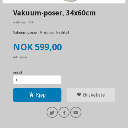
Vakuum-poser, 34x60cm
Artikkelnr.:
2044
Vakuum-poser i Premium kvalitet
Pris
NOK
599,00
inkl. mva.
Antall
Kjøp
Ønskeliste