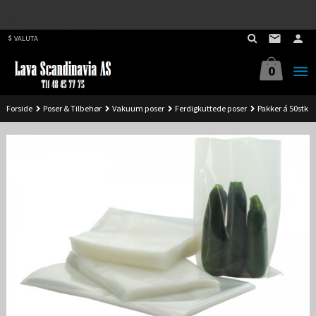
Best på service. Sender over hele landet, alle ordrer inne før kl 11.00 (Man-
Gå
Fre) sendes samme dag.
til
VALUTA
innholdet
0
Forside
Poser & Tilbehør
Vakuum poser
Ferdigkuttede poser
Pakker á 50stk