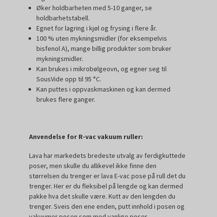
Øker holdbarheten med 5-10 ganger, se
holdbarhetstabell.
Egnet for lagring i kjøl og frysing i flere år.
100 % uten mykningsmidler (for eksempelvis
bisfenol A), mange billig produkter som bruker
mykningsmidler.
Kan brukes i mikrobølgeovn, og egner seg til
SousVide opp til 95 °C.
Kan puttes i oppvaskmaskinen og kan dermed
brukes flere ganger.
Anvendelse for R-vac vakuum ruller:
Lava har markedets bredeste utvalg av ferdigkuttede
poser, men skulle du allikevel ikke finne den
størrelsen du trenger er lava E-vac pose på rull det du
trenger. Her er du fleksibel på lengde og kan dermed
pakke hva det skulle være. Kutt av den lengden du
trenger. Sveis den ene enden, putt innhold i posen og
vakuumer posen som med vanlige poser.