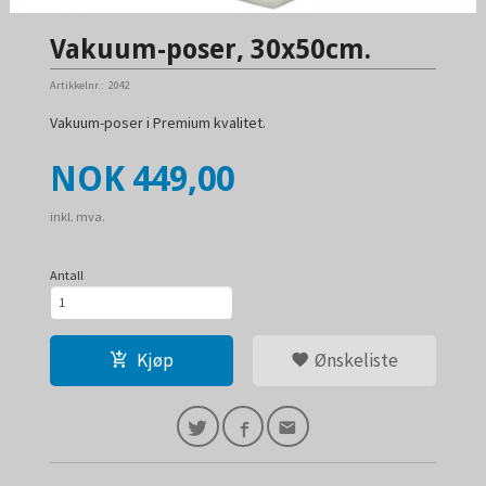
Vakuum-poser, 30x50cm.
Artikkelnr.:
2042
Vakuum-poser i Premium kvalitet.
Pris
NOK
449,00
inkl. mva.
Antall
Kjøp
Ønskeliste