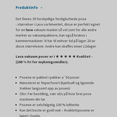
Produktinfo
Det finnes 30 forskjellige ferdigkuttede pose
- størrelser i Lava sortimentet, disse er perfekt egnet
for en
lava
vakuum maskin så vel som for alle andre
merker av vakuumpakkere, kan også brukes i
kammermaskiner. Vi har til enhver tid på lager 20 av
disse størrelsene. Andre kan skaffes innen 12dager.
Lava vakuum poser er i
★
★
★
★
★ Kvalitet -
(100 % fri for mykningsmidler).
Posene er pakket i pakker a`50 poser.
Mønsteret er finperforert (kjøttsaft og lignende
trekker langsomt opp av posen)
Obs: Før bestilling, vær obs på hvor brei pose
maskinen din tar.
Posene er selvfølgelig 100 % lufttette.
Kun det beste er godt nok – Kvalitetsposene er
laget i Sveits.