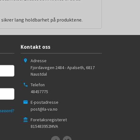
g sikrer lang holdbarhet på produktene.
Kontakt oss
Adresse
Fjordavegen 2484 - Apalseth
,
6817
Naustdal
Telefon
48457775
E-postadresse
post@la-va.no
passord?
Foretaksregisteret
815483952MVA