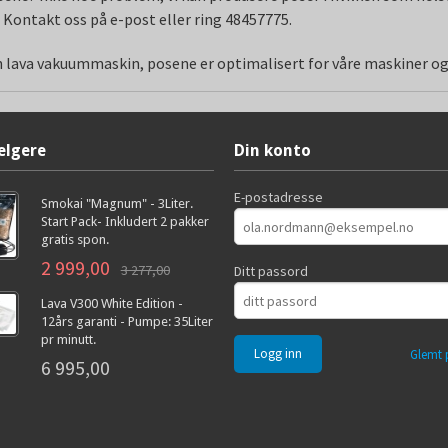
. Kontakt oss på e-post eller ring 48457775.
din lava vakuummaskin, posene er optimalisert for våre maskiner o
elgere
Din konto
E-postadresse
Smokai "Magnum" - 3Liter.
Start Pack- Inkludert 2 pakker
gratis spon.
2 999,00
3 277,00
Ditt passord
Lava V300 White Edition -
12års garanti - Pumpe: 35Liter
pr minutt.
Glemt 
6 995,00