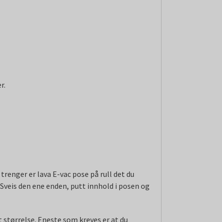
r.
trenger er lava E-vac pose på rull det du
 Sveis den ene enden, putt innhold i posen og
t størrelse. Eneste som kreves er at du