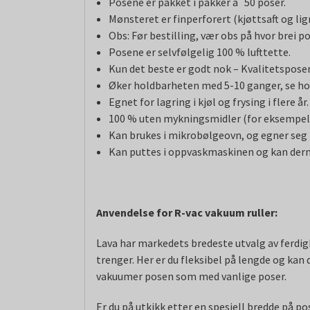
Posene er pakket i pakker a`50 poser.
Mønsteret er finperforert (kjøttsaft og l
Obs: Før bestilling, vær obs på hvor brei p
Posene er selvfølgelig 100 % lufttette.
Kun det beste er godt nok – Kvalitetsposene
Øker holdbarheten med 5-10 ganger, se ho
Egnet for lagring i kjøl og frysing i flere år.
100 % uten mykningsmidler (for eksempelv
Kan brukes i mikrobølgeovn, og egner seg ti
Kan puttes i oppvaskmaskinen og kan derm
Anvendelse for R-vac vakuum ruller:
Lava har markedets bredeste utvalg av ferdigk
trenger. Her er du fleksibel på lengde og kan
vakuumer posen som med vanlige poser.
Er du på utkikk etter en spesiell bredde på p