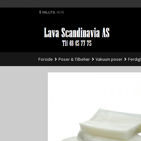
Best på service. Sender over hele landet, alle ordrer inne før kl 
VALUTA
: NOK
Forside
Poser & Tilbehør
Vakuum poser
Ferdig