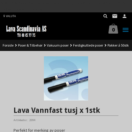
Best på service. Sender over hele landet, alle ordrer inne før kl 11.00 (Man-
Gå
Fre) sendes samme dag.
til
VALUTA
innholdet
0
Forside
Poser & Tilbehør
Vakuum poser
Ferdigkuttede poser
Pakker á 50stk
Lava Vannfast tusj x 1stk
Artikkelnr.:
2094
Perfekt for merking av poser