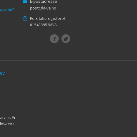
E-postadresse
post@la-va.no
passord?
Foretaksregisteret
815483952MVA
ev
ervice. Vi
dlekurven