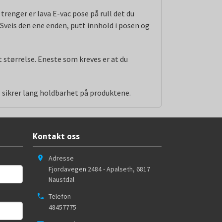
trenger er lava E-vac pose på rull det du
 Sveis den ene enden, putt innhold i posen og
t størrelse. Eneste som kreves er at du
g sikrer lang holdbarhet på produktene.
Kontakt oss
Adresse
Fjordavegen 2484 - Apalseth
,
6817
Naustdal
Telefon
48457775