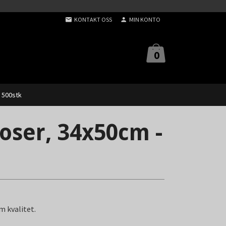
KONTAKT OSS
MIN KONTO
0
 500stk
ser, 34x50cm -
 kvalitet.