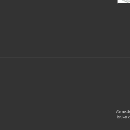
Vår nettb
bruker c