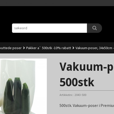
Gå
11.00 (Man-Fre) sendes samme dag.
til
innholdet
kuttede poser
Pakker a` 500stk -10% rabatt
Vakuum-poser, 34x50cm -
Vakuum-po
500stk
Artikkelnr.:
2043-500
500stk. Vakuum-poser i Premium