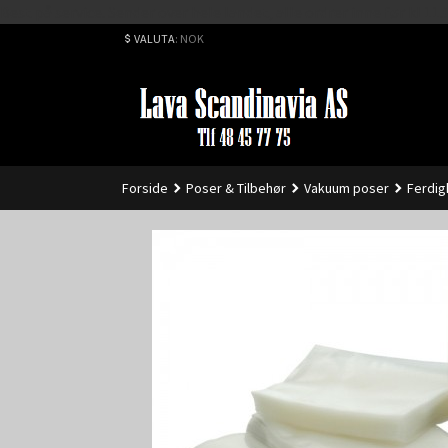
Best på service. Sender over hele landet, alle ordrer inne før kl 
VALUTA
: NOK
Forside
Poser & Tilbehør
Vakuum poser
Ferdig