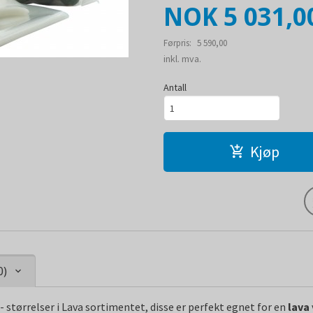
Tilbud
NOK
5 031,0
Førpris:
5 590,00
Rabatt
inkl. mva.
Antall
Kjøp
0)
- størrelser i Lava sortimentet, disse er perfekt egnet for en
lava