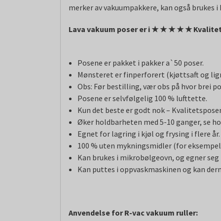
merker av vakuumpakkere, kan også brukes i ka
Lava vakuum poser er i
★
★
★
★
★ Kvalitet
Posene er pakket i pakker a`50 poser.
Mønsteret er finperforert (kjøttsaft og l
Obs: Før bestilling, vær obs på hvor brei p
Posene er selvfølgelig 100 % lufttette.
Kun det beste er godt nok – Kvalitetsposene
Øker holdbarheten med 5-10 ganger, se ho
Egnet for lagring i kjøl og frysing i flere år.
100 % uten mykningsmidler (for eksempelv
Kan brukes i mikrobølgeovn, og egner seg ti
Kan puttes i oppvaskmaskinen og kan derm
Anvendelse for R-vac vakuum ruller: