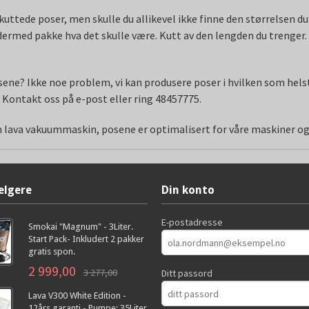
uttede poser, men skulle du allikevel ikke finne den størrelsen du 
 dermed pakke hva det skulle være. Kutt av den lengden du trenger.
osene? Ikke noe problem, vi kan produsere poser i hvilken som hels
. Kontakt oss på e-post eller ring 48457775.
din lava vakuummaskin, posene er optimalisert for våre maskiner o
elgere
Din konto
E-postadresse
Smokai "Magnum" - 3Liter.
Start Pack- Inkludert 2 pakker
gratis spon.
2 999,00
3 277,00
Ditt passord
Lava V300 White Edition -
12års garanti - Pumpe: 35Liter