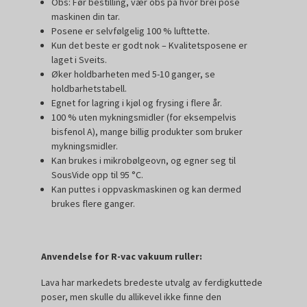
Obs: Før bestilling, vær obs på hvor brei pose
maskinen din tar.
Posene er selvfølgelig 100 % lufttette.
Kun det beste er godt nok – Kvalitetsposene er
laget i Sveits.
Øker holdbarheten med 5-10 ganger, se
holdbarhetstabell.
Egnet for lagring i kjøl og frysing i flere år.
100 % uten mykningsmidler (for eksempelvis
bisfenol A), mange billig produkter som bruker
mykningsmidler.
Kan brukes i mikrobølgeovn, og egner seg til
SousVide opp til 95 °C.
Kan puttes i oppvaskmaskinen og kan dermed
brukes flere ganger.
Anvendelse for R-vac vakuum ruller:
Lava har markedets bredeste utvalg av ferdigkuttede
poser, men skulle du allikevel ikke finne den