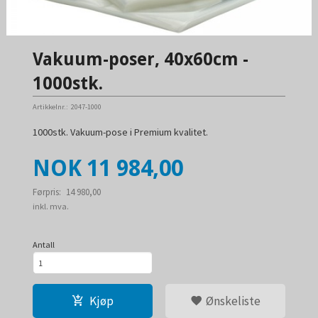
Vakuum-poser, 40x60cm -
1000stk.
Artikkelnr.:
2047-1000
1000stk. Vakuum-pose i Premium kvalitet.
Tilbud
NOK
11 984,00
Førpris:
14 980,00
Rabatt
inkl. mva.
Antall
Kjøp
Ønskeliste