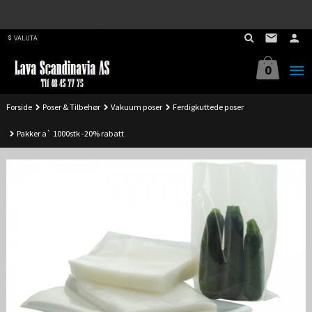
Best på service. Sender over hele landet, alle ordrer inne før kl 11.00 (Man-
Gå
Fre) sendes samme dag.
til
VALUTA
innholdet
0
Forside
Poser & Tilbehør
Vakuum poser
Ferdigkuttede poser
Pakker a` 1000stk -20% rabatt