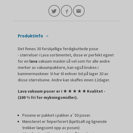
Produktinfo
Det finnes 30 forskjellige ferdigkuttede pose
- størrelser i Lava sortimentet, disse er perfekt egnet
for en
lava
vakuum maskin så vel som for alle andre
merker av vakuumpakkere, kan også brukes i
kammermaskiner. Vi har til enhver tid på lager 20 av
disse størrelsene. Andre kan skaffes innen 12dager.
Lava vakuum poser er i
★
★
★
★
★ Kvalitet -
(100 % fri for mykningsmidler).
Posene er pakket i pakker a`50 poser.
Mønsteret er finperforert (kjøttsaft og lignende
trekker langsomt opp av posen)