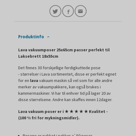
Produktinfo
Lava vakuumposer 25x65cm passer perfekt til
Laksebrett 18x55cm
Det finnes 30 forskjellige ferdigkuttede pose
- størrelser i Lava sortimentet, disse er perfekt egnet
for en
lava
vakuum maskin så vel som for alle andre
merker av vakuumpakkere, kan også brukes i
kammermaskiner. Vi har til enhver tid på lager 20 av
disse størrelsene. Andre kan skaffes innen 12dager.
Lava vakuum poser er i
★
★
★
★
★ Kvalitet -
(100 % fri for mykningsmidler).
Posene er pakket i pakker a`50 poser.