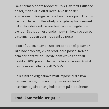
Lava har markedets bredeste utvalg av ferdigkuttede
poser, men skulle du allikevel ikke finne den
størrelsen du trenger er lava E-vac pose på rull det du
trenger. Her er du fleksibel på lengde og kan dermed
pakke hva det skulle være. Kutt av den lengden du
trenger. Sveis den ene enden, putt innhold i posen og
vakuumer posen som med vanlige poser.
Er du på utkikk etter en spesiell bredde på posene?
Ikke noe problem, vi kan produsere poser i hvilken
som helst størrelse. Eneste som kreves er at du
bestiller 2000 poser i den aktuelle størrelsen. Kontakt
oss på e-post eller ring 48457775.
Bruk alltid en original lava vakuumpose til din lava
vakuummaskin, posene er optimalisert for våre
maskiner og sikrer lang holdbarhet på produktene.
Produktanmeldelser (0)