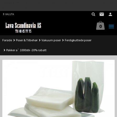
Best på service. Sender over hele landet, alle ordrer inne før kl 11.00 (Man-
Gå
Fre) sendes samme dag.
til
VALUTA
innholdet
0
Forside
Poser & Tilbehør
Vakuum poser
Ferdigkuttede poser
Pakker a` 1000stk -20% rabatt