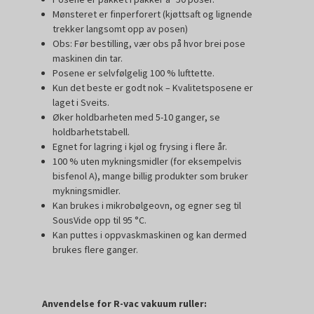
Mønsteret er finperforert (kjøttsaft og lignende
trekker langsomt opp av posen)
Obs: Før bestilling, vær obs på hvor brei pose
maskinen din tar.
Posene er selvfølgelig 100 % lufttette.
Kun det beste er godt nok – Kvalitetsposene er
laget i Sveits.
Øker holdbarheten med 5-10 ganger, se
holdbarhetstabell.
Egnet for lagring i kjøl og frysing i flere år.
100 % uten mykningsmidler (for eksempelvis
bisfenol A), mange billig produkter som bruker
mykningsmidler.
Kan brukes i mikrobølgeovn, og egner seg til
SousVide opp til 95 °C.
Kan puttes i oppvaskmaskinen og kan dermed
brukes flere ganger.
Anvendelse for R-vac vakuum ruller: