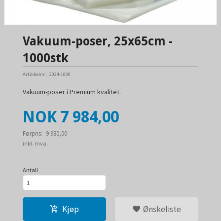
Vakuum-poser, 25x65cm -
1000stk
Artikkelnr.:
2024-1000
Vakuum-poser i Premium kvalitet.
Tilbud
NOK
7 984,00
Førpris:
9 980,00
Rabatt
inkl. mva.
Antall
Kjøp
Ønskeliste