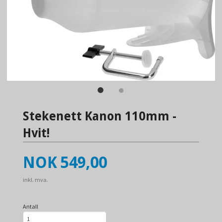
Stekenett Kanon 110mm -
Hvit!
Pris
NOK
549,00
inkl. mva.
Antall