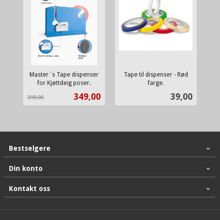
Master`s Tape dispenser
Tape til dispenser - Rød
for Kjøttdeig poser.
farge.
Rabatt
inkl.
inkl.
Tilbud
Pris
349,00
39,00
399,00
mva.
mva.
Bestselgere
Din konto
Kontakt oss