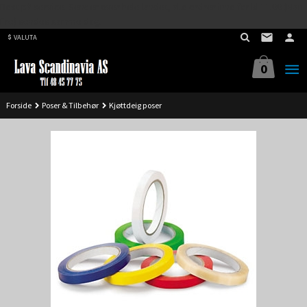
Best på service. Sender over hele landet, alle ordrer inne før kl 11.00 (Man-
Gå
Fre) sendes samme dag.
til
VALUTA
innholdet
0
Forside
Poser & Tilbehør
Kjøttdeig poser