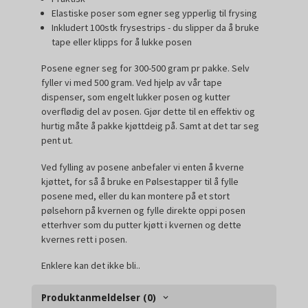
Elastiske poser som egner seg ypperlig til frysing
Inkludert 100stk frysestrips - du slipper da å bruke
tape eller klipps for å lukke posen
Posene egner seg for 300-500 gram pr pakke. Selv
fyller vi med 500 gram. Ved hjelp av vår tape
dispenser, som engelt lukker posen og kutter
overflødig del av posen. Gjør dette til en effektiv og
hurtig måte å pakke kjøttdeig på. Samt at det tar seg
pent ut.
Ved fylling av posene anbefaler vi enten å kverne
kjøttet, for så å bruke en Pølsestapper til å fylle
posene med, eller du kan montere på et stort
pølsehorn på kvernen og fylle direkte oppi posen
etterhver som du putter kjøtt i kvernen og dette
kvernes rett i posen.
Enklere kan det ikke bli..
Produktanmeldelser (0)