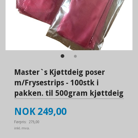
Master`s Kjøttdeig poser
m/Frysestrips - 100stk i
pakken. til 500gram kjøttdeig
Tilbud
NOK
249,00
Førpris:
279,00
Rabatt
inkl. mva.