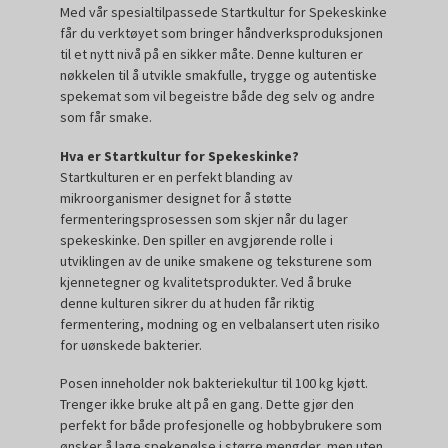
Med vår spesialtilpassede Startkultur for Spekeskinke
får du verktøyet som bringer håndverksproduksjonen
til et nytt nivå på en sikker måte. Denne kulturen er
nøkkelen til å utvikle smakfulle, trygge og autentiske
spekemat som vil begeistre både deg selv og andre
som får smake.
Hva er Startkultur for Spekeskinke?
Startkulturen er en perfekt blanding av
mikroorganismer designet for å støtte
fermenteringsprosessen som skjer når du lager
spekeskinke. Den spiller en avgjørende rolle i
utviklingen av de unike smakene og teksturene som
kjennetegner og kvalitetsprodukter. Ved å bruke
denne kulturen sikrer du at huden får riktig
fermentering, modning og en velbalansert uten risiko
for uønskede bakterier.
Posen inneholder nok bakteriekultur til 100 kg kjøtt.
Trenger ikke bruke alt på en gang. Dette gjør den
perfekt for både profesjonelle og hobbybrukere som
ønsker å lage spekepølse i større mengder, men uten