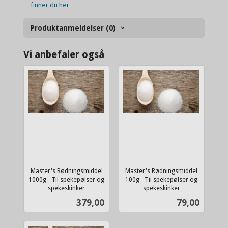
finner du her
Produktanmeldelser (0)
Vi anbefaler også
Master's Rødningsmiddel
Master's Rødningsmiddel
1000g - Til spekepølser og
100g - Til spekepølser og
spekeskinker
spekeskinker
inkl.
inkl.
Pris
Pris
379,00
79,00
mva.
mva.