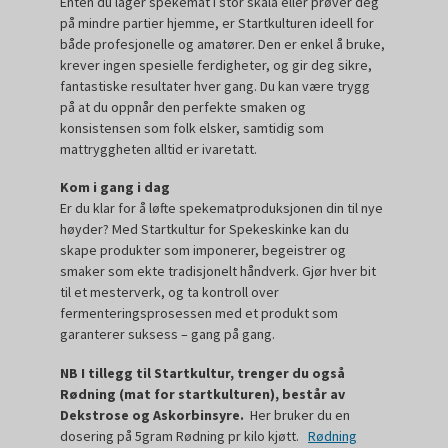
Enten du lager spekemat i stor skala eller prøver deg
på mindre partier hjemme, er Startkulturen ideell for
både profesjonelle og amatører. Den er enkel å bruke,
krever ingen spesielle ferdigheter, og gir deg sikre,
fantastiske resultater hver gang. Du kan være trygg
på at du oppnår den perfekte smaken og
konsistensen som folk elsker, samtidig som
mattryggheten alltid er ivaretatt.
Kom i gang i dag
Er du klar for å løfte spekematproduksjonen din til nye
høyder? Med Startkultur for Spekeskinke kan du
skape produkter som imponerer, begeistrer og
smaker som ekte tradisjonelt håndverk. Gjør hver bit
til et mesterverk, og ta kontroll over
fermenteringsprosessen med et produkt som
garanterer suksess – gang på gang.
NB I tillegg til Startkultur, trenger du også
Rødning (mat for startkulturen), består av
Dekstrose og Askorbinsyre.
Her bruker du en
dosering på 5gram Rødning pr kilo kjøtt.
Rødning