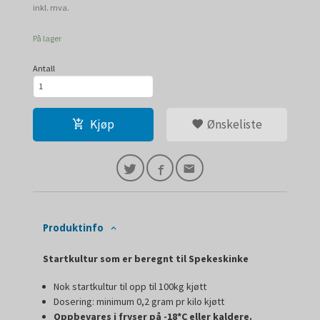
Rabatt
inkl. mva.
På lager
Antall
Kjøp
Ønskeliste
Produktinfo
Startkultur som er beregnt til Spekeskinke
Nok startkultur til opp til 100kg kjøtt
Dosering: minimum 0,2 gram pr kilo kjøtt
Oppbevares i fryser på -18*C eller kaldere.