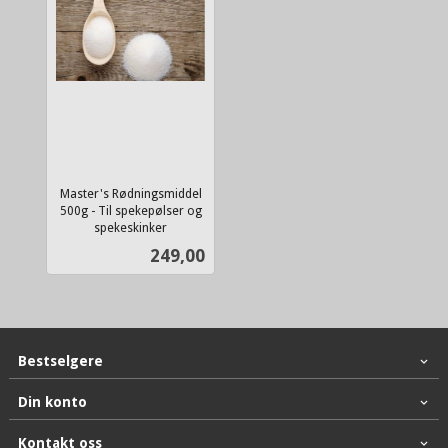
Master's Rødningsmiddel
500g - Til spekepølser og
spekeskinker
inkl.
Pris
249,00
mva.
Bestselgere
Din konto
Kontakt oss