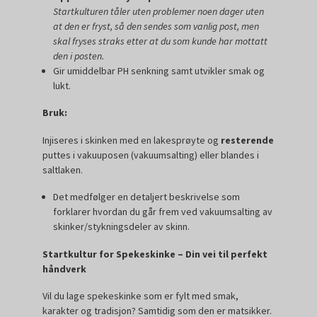
Startkulturen tåler uten problemer noen dager uten
at den er fryst, så den sendes som vanlig post, men
skal fryses straks etter at du som kunde har mottatt
den i posten.
Gir umiddelbar PH senkning samt utvikler smak og
lukt.
Bruk:
Injiseres i skinken med en lakesprøyte og
resterende
puttes i vakuuposen (vakuumsalting) eller blandes i
saltlaken.
Det medfølger en detaljert beskrivelse som
forklarer hvordan du går frem ved vakuumsalting av
skinker/stykningsdeler av skinn.
Startkultur for Spekeskinke – Din vei til perfekt
håndverk
Vil du lage spekeskinke som er fylt med smak,
karakter og tradisjon? Samtidig som den er matsikker.