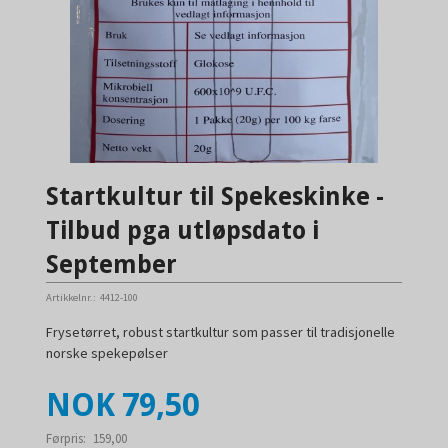
Startkultur til Spekeskinke -
Tilbud pga utløpsdato i
September
Artikkelnr.:
4412-100
Frysetørret, robust startkultur som passer til tradisjonelle
norske spekepølser
Tilbud
NOK
79,50
Førpris:
159,00