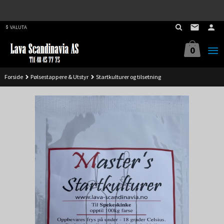
Best på service. Sender over hele landet, alle ordrer inne før kl 11.00 (Man-
Gå
Fre) sendes samme dag.
til
VALUTA
innholdet
0
Forside
Pølsestappere & Utstyr
Startkulturer og tilsetning