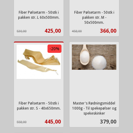
Fiber Pølsetarm - 50stk i
Fiber Pølsetarm - 50stk i
pakken str. L 60x500mm.
pakken str. M -
Rabatt
inkl.
50x500mm.
Rabatt
inkl.
mva.
Tilbud
Tilbud
425,00
366,00
530,00
458,00
mva.
-20%
Fiber Pølsetarm - 50stk i
Master's Rødningsmiddel
pakken str. S - 40x650mm.
1000g - Til spekepølser og
Rabatt
inkl.
spekeskinker
inkl.
mva.
Tilbud
Pris
445,00
379,00
558,00
mva.