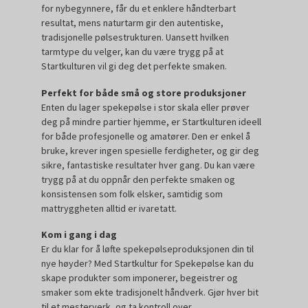
for nybegynnere, får du et enklere håndterbart
resultat, mens naturtarm gir den autentiske,
tradisjonelle pølsestrukturen. Uansett hvilken
tarmtype du velger, kan du være trygg på at
Startkulturen vil gi deg det perfekte smaken.
Perfekt for både små og store produksjoner
Enten du lager spekepølse i stor skala eller prøver
deg på mindre partier hjemme, er Startkulturen ideell
for både profesjonelle og amatører. Den er enkel å
bruke, krever ingen spesielle ferdigheter, og gir deg
sikre, fantastiske resultater hver gang. Du kan være
trygg på at du oppnår den perfekte smaken og
konsistensen som folk elsker, samtidig som
mattryggheten alltid er ivaretatt.
Kom i gang i dag
Er du klar for å løfte spekepølseproduksjonen din til
nye høyder? Med Startkultur for Spekepølse kan du
skape produkter som imponerer, begeistrer og
smaker som ekte tradisjonelt håndverk. Gjør hver bit
til et mesterverk, og ta kontroll over