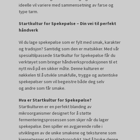
ideelle vil variere med sammensetning av farse og
type tarm.
Startkultur for Spekepølse – Din vei til perfekt
håndverk
Vil du lage spekepølse som er fylt med smak, karakter
og tradisjon? Samtidig som den er matsikker. Med vår
spesialtilpassede Startkultur for Spekepølse får du
verktøyet som bringer håndverksproduksjonen til et
nytt nivå på en sikker måte. Denne kulturen er
nøkkelen til å utvikle smakfulle, trygge og autentiske
spekepølser som vil begeistre både deg selv
og andre som får smake.
Hva er Startkultur for Spekepølse?
Startkulturen er en perfekt blanding av
mikroorganismer designet for å støtte
fermenteringsprosessen som skjer når du lager
spekepølse. Den spiller en avgjørende rolle i
utviklingen av de unike smakene og teksturene som
kjennetegner et kvalitetsprodukt. Ved å bruke denne