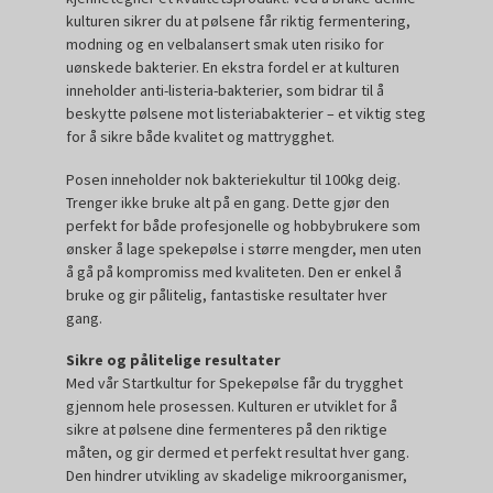
kulturen sikrer du at pølsene får riktig fermentering,
modning og en velbalansert smak uten risiko for
uønskede bakterier. En ekstra fordel er at kulturen
inneholder anti-listeria-bakterier, som bidrar til å
beskytte pølsene mot listeriabakterier – et viktig steg
for å sikre både kvalitet og mattrygghet.
Posen inneholder nok bakteriekultur til 100kg deig.
Trenger ikke bruke alt på en gang. Dette gjør den
perfekt for både profesjonelle og hobbybrukere som
ønsker å lage spekepølse i større mengder, men uten
å gå på kompromiss med kvaliteten. Den er enkel å
bruke og gir pålitelig, fantastiske resultater hver
gang.
Sikre og pålitelige resultater
Med vår Startkultur for Spekepølse får du trygghet
gjennom hele prosessen. Kulturen er utviklet for å
sikre at pølsene dine fermenteres på den riktige
måten, og gir dermed et perfekt resultat hver gang.
Den hindrer utvikling av skadelige mikroorganismer,