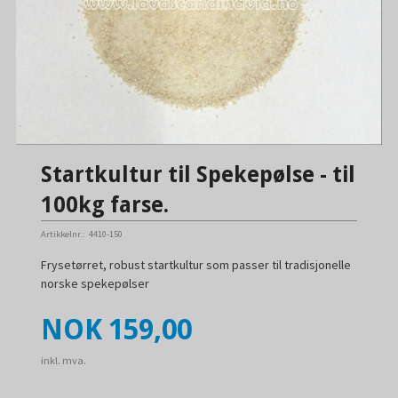
Startkultur til Spekepølse - til
100kg farse.
Artikkelnr.:
4410-150
Frysetørret, robust startkultur som passer til tradisjonelle
norske spekepølser
Pris
NOK
159,00
inkl. mva.