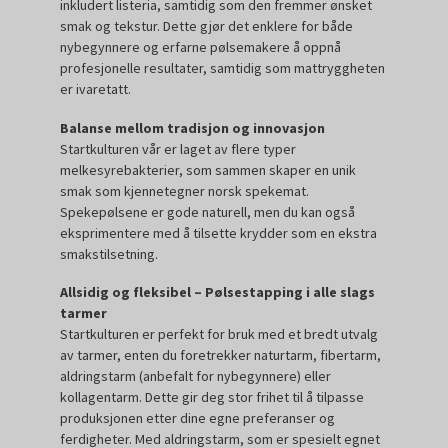
inkludert listeria, samtidig som den fremmer ønsket
smak og tekstur. Dette gjør det enklere for både
nybegynnere og erfarne pølsemakere å oppnå
profesjonelle resultater, samtidig som mattryggheten
er ivaretatt.
Balanse mellom tradisjon og innovasjon
Startkulturen vår er laget av flere typer
melkesyrebakterier, som sammen skaper en unik
smak som kjennetegner norsk spekemat.
Spekepølsene er gode naturell, men du kan også
eksprimentere med å tilsette krydder som en ekstra
smakstilsetning.
Allsidig og fleksibel – Pølsestapping i alle slags
tarmer
Startkulturen er perfekt for bruk med et bredt utvalg
av tarmer, enten du foretrekker naturtarm, fibertarm,
aldringstarm (anbefalt for nybegynnere) eller
kollagentarm. Dette gir deg stor frihet til å tilpasse
produksjonen etter dine egne preferanser og
ferdigheter. Med aldringstarm, som er spesielt egnet