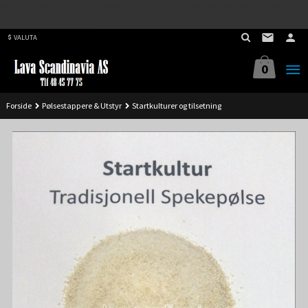
Best på service. Sender over hele landet, alle ordrer inne før kl 11.00 (Man-
Gå
Fre) sendes samme dag.
til
VALUTA
innholdet
0
Forside
Pølsestappere & Utstyr
Startkulturer og tilsetning