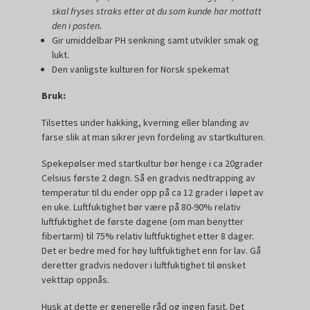
skal fryses straks etter at du som kunde har mottatt
den i posten.
Gir umiddelbar PH senkning samt utvikler smak og
lukt.
Den vanligste kulturen for Norsk spekemat
Bruk:
Tilsettes under hakking, kverning eller blanding av
farse slik at man sikrer jevn fordeling av startkulturen.
Spekepølser med startkultur bør henge i ca 20grader
Celsius første 2 døgn. Så en gradvis nedtrapping av
temperatur til du ender opp på ca 12 grader i løpet av
en uke. Luftfuktighet bør være på 80-90% relativ
luftfuktighet de første dagene (om man benytter
fibertarm) til 75% relativ luftfuktighet etter 8 dager.
Det er bedre med for høy luftfuktighet enn for lav. Gå
deretter gradvis nedover i luftfuktighet til ønsket
vekttap oppnås.
Husk at dette er generelle råd og ingen fasit. Det