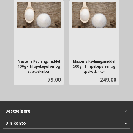
Master's Rødningsmiddel
Master's Rødningsmiddel
100g - Til spekepølser og
500g - Til spekepølser og
spekeskinker
spekeskinker
inkl.
inkl.
Pris
Pris
79,00
249,00
mva.
mva.
Bestselgere
Din konto