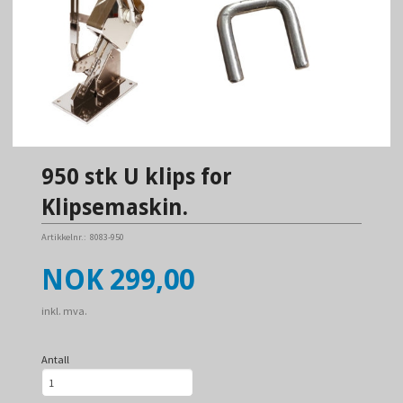
950 stk U klips for
Klipsemaskin.
Artikkelnr.:
8083-950
Pris
NOK
299,00
inkl. mva.
Antall