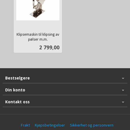
Klipsemaskin til klipsing av
pølser m.m.
inkl.
Pris
2 799,00
mva.
Bestselgere
Din konto
Kontakt oss
Frakt
Kjøpsbetingelser
Sikkerhet og personvern