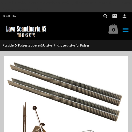
Best på service. Sender over hele landet, alle ordrer inne før kl 11.00 (Man-
Gå
Fre) sendes samme dag.
til
VALUTA
innholdet
0
Forside
Pølsestappere & Utstyr
Klipse utstyr for Pølser