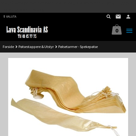
Best på service. Sender over hele landet, alle ordrer inne før kl 11.00 (Man-
Gå
Fre) sendes samme dag.
til
VALUTA
innholdet
0
Forside
Pølsestappere & Utstyr
Pølsetarmer - Spekepølse