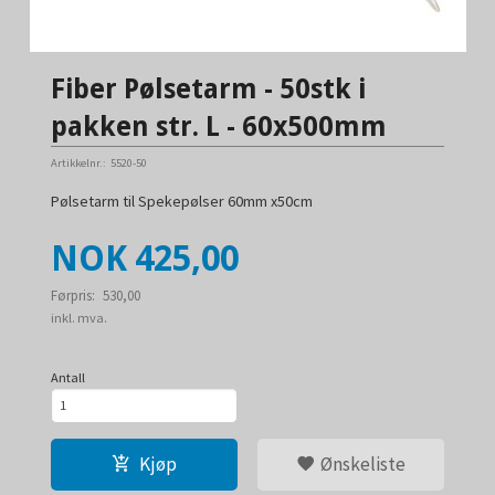
Fiber Pølsetarm - 50stk i
pakken str. L - 60x500mm
Artikkelnr.:
5520-50
Pølsetarm til Spekepølser 60mm x50cm
Tilbud
NOK
425,00
Førpris:
530,00
Rabatt
inkl. mva.
Antall
Kjøp
Ønskeliste