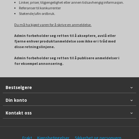
Linker, priser, tilgjengelighet eller annen tidsavhengig informasjon.
Referanser til konkurrenter
Støtende/ufin ordbruk.
Du må ha kjøpt varen for å skrive en anmeldelse.
Admin forbeholder seg retten til å akseptere, avslå eller
fjerne enhver produktanmeldelse som ikke er i tråd med
disse retningslinjene.
Admin forbeholder seg retten til å publisere anmeldelser i
for eksempel annonsering.
Bestselgere
Din konto
Kontakt oss
Frakt
Kjøpsbetingelser
Sikkerhet og personvern