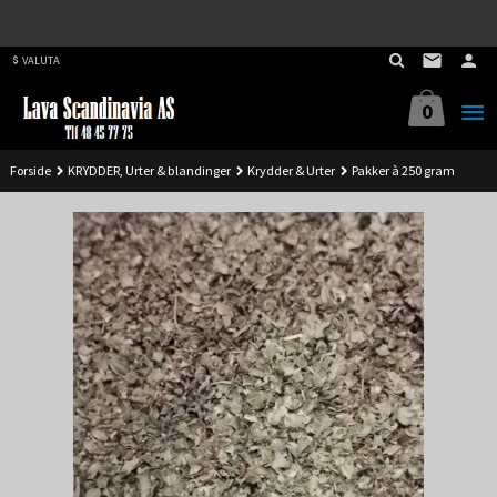
Best på service. Sender over hele landet, alle ordrer inne før kl 11.00 (Man-
Gå
Fre) sendes samme dag.
til
VALUTA
innholdet
0
Forside
KRYDDER, Urter & blandinger
Krydder & Urter
Pakker à 250 gram