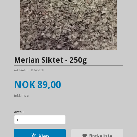
Merian Siktet - 250g
Artikkelnr.:
10045-250
Pris
NOK
89,00
inkl. mva.
Antall
Kjøp
Ønskeliste