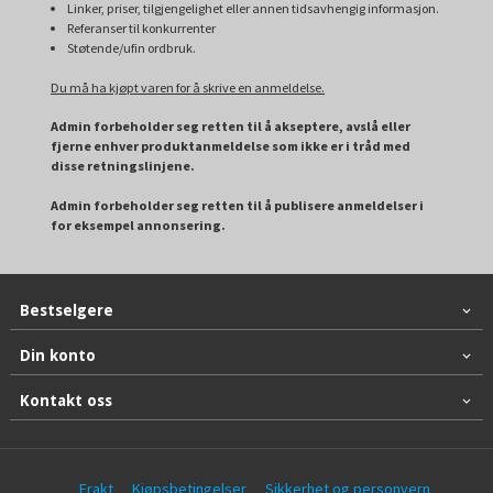
Linker, priser, tilgjengelighet eller annen tidsavhengig informasjon.
Referanser til konkurrenter
Støtende/ufin ordbruk.
Du må ha kjøpt varen for å skrive en anmeldelse.
Admin forbeholder seg retten til å akseptere, avslå eller
fjerne enhver produktanmeldelse som ikke er i tråd med
disse retningslinjene.
Admin forbeholder seg retten til å publisere anmeldelser i
for eksempel annonsering.
Bestselgere
Din konto
Kontakt oss
Frakt
Kjøpsbetingelser
Sikkerhet og personvern