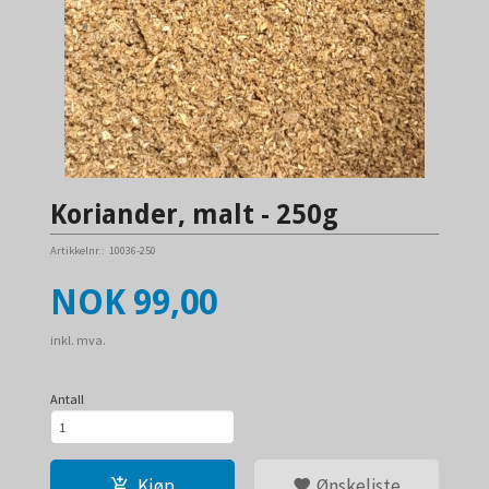
Koriander, malt - 250g
Artikkelnr.:
10036-250
Pris
NOK
99,00
inkl. mva.
Antall
Kjøp
Ønskeliste