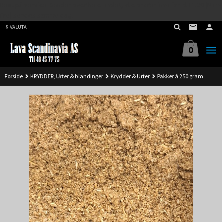
Best på service. Sender over hele landet, alle ordrer inne før kl 11.00 (Man-
Gå
Fre) sendes samme dag.
til
VALUTA
innholdet
0
Forside
KRYDDER, Urter & blandinger
Krydder & Urter
Pakker à 250 gram