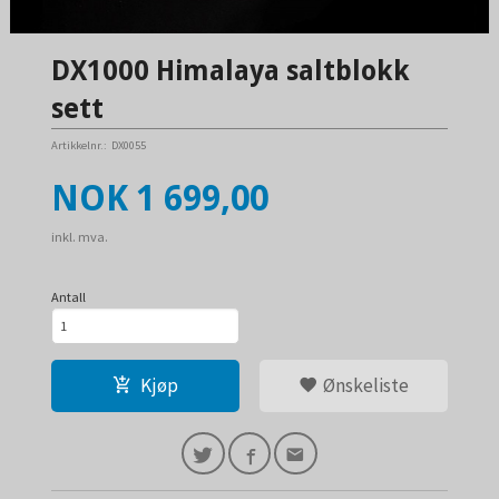
DX1000 Himalaya saltblokk
sett
Artikkelnr.:
DX0055
Pris
NOK
1 699,00
inkl. mva.
Antall
Kjøp
Ønskeliste