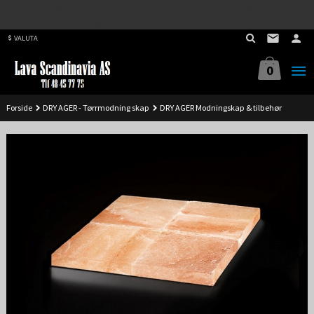
Best på service. Sender over hele landet, alle ordrer inne før kl 11.00 (Man-
Gå
Fre) sendes samme dag.
til
VALUTA
innholdet
0
Forside
DRY AGER - Tørrmodning skap
DRY AGER Modningskap & tilbehør