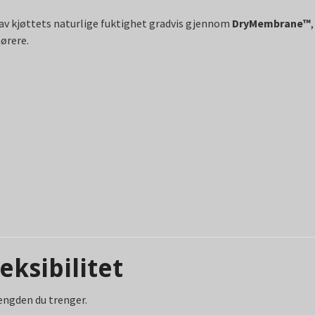
v kjøttets naturlige fuktighet gradvis gjennom
DryMembrane™
ørere.
eksibilitet
lengden du trenger.