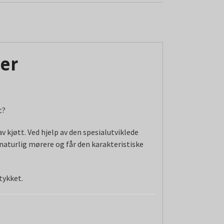
ter
t?
v kjøtt. Ved hjelp av den spesialutviklede
 naturlig mørere og får den karakteristiske
tykket.