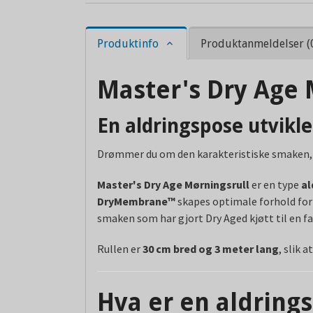
Produktinfo
Produktanmeldelser (
Master's Dry Age 
En aldringspose utvikl
Drømmer du om den karakteristiske smaken,
Master's Dry Age Mørningsrull
er en type
al
DryMembrane™
skapes optimale forhold for n
smaken som har gjort Dry Aged kjøtt til en fa
Rullen er
30 cm bred og 3 meter lang
, slik 
Hva er en aldring