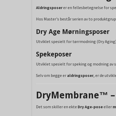
Aldringsposer
er en fellesbetegnelse for spe
Hos Master's består serien av to produktgrup
Dry Age Mørningsposer
Utviklet spesielt for tørrmodning (Dry Aging
Spekeposer
Utviklet spesielt for speking og modning av 
Selv om begge er
aldringsposer
, er de utvik
DryMembrane™ – T
Det som skiller en ekte
Dry Age-pose
eller
m