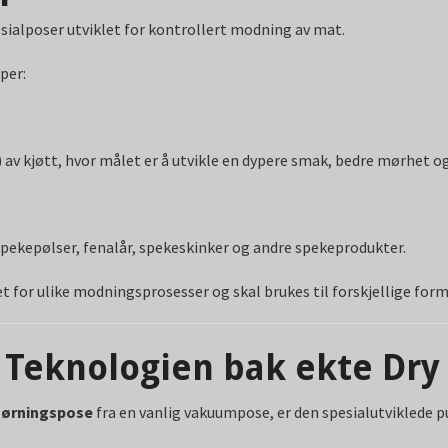
sialposer utviklet for kontrollert modning av mat.
per:
) av kjøtt, hvor målet er å utvikle en dypere smak, bedre mørhet o
spekepølser, fenalår, spekeskinker og andre spekeprodukter.
let for ulike modningsprosesser og skal brukes til forskjellige form
eknologien bak ekte Dry
ørningspose
fra en vanlig vakuumpose, er den spesialutviklede