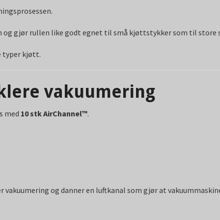
ningsprosessen.
 og gjør rullen like godt egnet til små kjøttstykker som til store 
 typer kjøtt.
klere vakuumering
es med
10 stk AirChannel™
.
r vakuumering og danner en luftkanal som gjør at vakuummaskinen