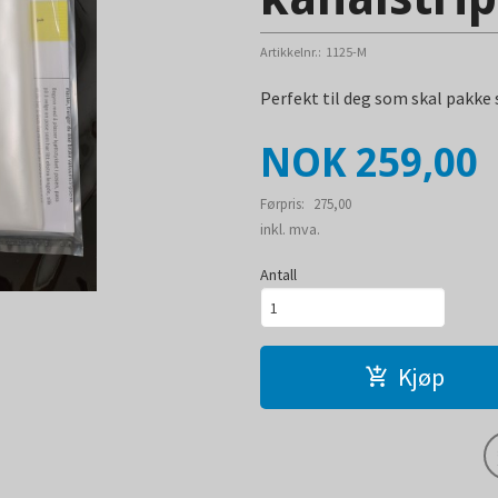
Artikkelnr.:
1125-M
Perfekt til deg som skal pakke 
Tilbud
NOK
259,00
Førpris:
275,00
Rabatt
inkl. mva.
Antall
Kjøp