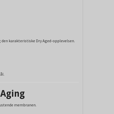
g den karakteristiske Dry Aged-opplevelsen.
ål.
 Aging
 pustende membranen.