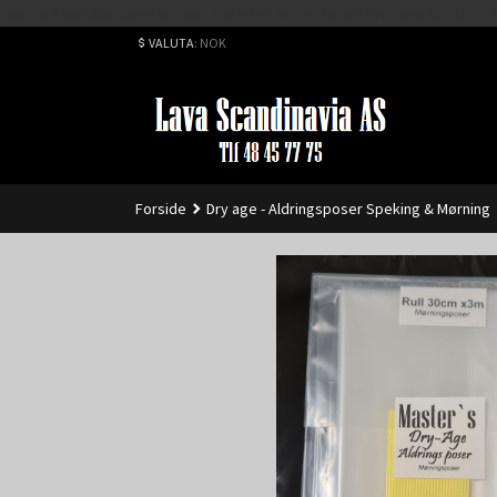
Best på service. Sender over hele landet, alle ordrer inne før kl 
VALUTA
: NOK
Forside
Dry age - Aldringsposer Speking & Mørning