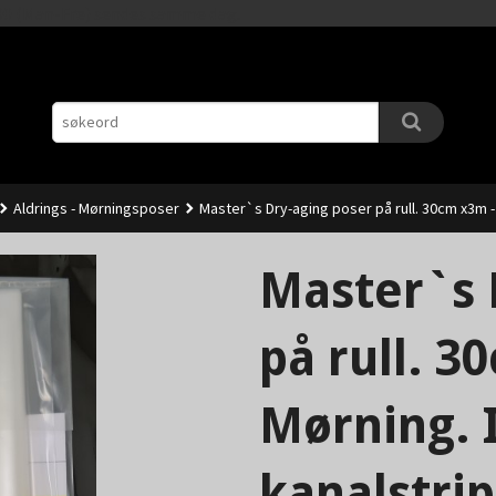
Gå
11.00 (Man-Fre) sendes samme dag.
til
innholdet
Aldrings - Mørningsposer
Master`s Dry-aging poser på rull. 30cm x3m - 
Master`s 
på rull. 3
Mørning. 
kanalstrip