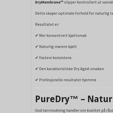
DryMembrane™
slipper kontrollert ut van
Dette skaper optimale forhold for naturlig tø
Resultatet er:
✔ Mer konsentrert kjøttsmak
✔ Naturlig mørere kjøtt
✔ Fastere konsistens
✔ Den karakteristiske Dry Aged-smaken
✔ Profesjonelle resultater hjemme
PureDry™ – Natur
God tørrmodning handler om kvalitet på råvar