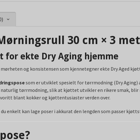
0)
Mørningsrull 30 cm × 3 me
et for ekte Dry Aging hjemme
 mørheten og konsistensen som kjennetegner ekte Dry Aged kjøt
dringspose
som er utviklet spesielt for tørrmodning (Dry Aging) a
aturlig tørrmodning, slik at kjøttet utvikler en rikere smak, blir
voritt blant kokker og kjøttentusiaster verden over.
at du enkelt kan lage poser i akkurat den lengden som passer kjøtts
spose?