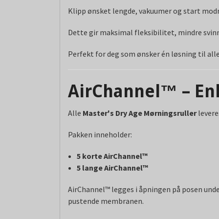
Klipp ønsket lengde, vakuumer og start mod
Dette gir maksimal fleksibilitet, mindre svinn
Perfekt for deg som ønsker én løsning til alle
AirChannel™ – En
Alle
Master's Dry Age Mørningsruller
lever
Pakken inneholder:
5 korte AirChannel™
5 lange AirChannel™
AirChannel™ legges i åpningen på posen unde
pustende membranen.