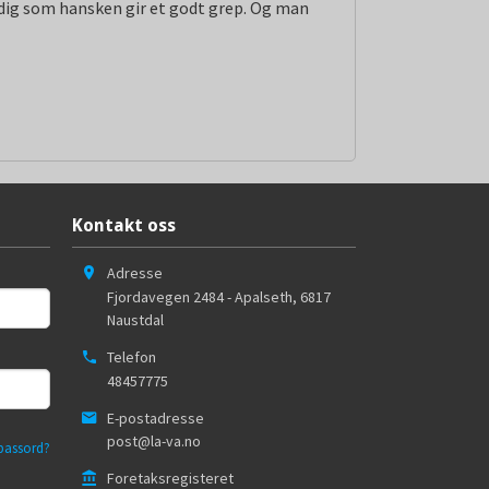
idig som hansken gir et godt grep. Og man
Kontakt oss
Adresse
Fjordavegen 2484 - Apalseth
,
6817
Naustdal
Telefon
48457775
E-postadresse
post@la-va.no
passord?
Foretaksregisteret