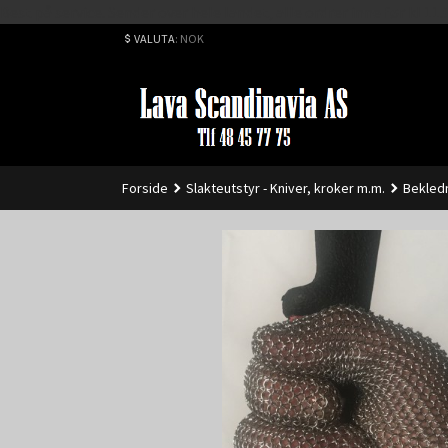
Best på service. Sender over hele landet, alle ordrer inne før kl 
VALUTA
: NOK
Forside
Slakteutstyr - Kniver, kroker m.m.
Bekledn