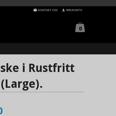
KONTAKT OSS
MIN KONTO
0
ke i Rustfritt
L (Large).
0