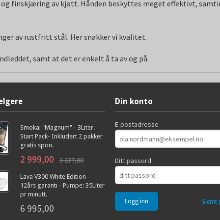
 og finskjæring av kjøtt. Hånden beskyttes meget effektivt, samt
 av rustfritt stål. Her snakker vi kvalitet.
leddet, samt at det er enkelt å ta av og på.
elgere
Din konto
E-postadresse
Smokai "Magnum" - 3Liter.
Start Pack- Inkludert 2 pakker
gratis spon.
2 999,00
3 277,00
Ditt passord
Lava V300 White Edition -
12års garanti - Pumpe: 35Liter
pr minutt.
Glemt 
6 995,00