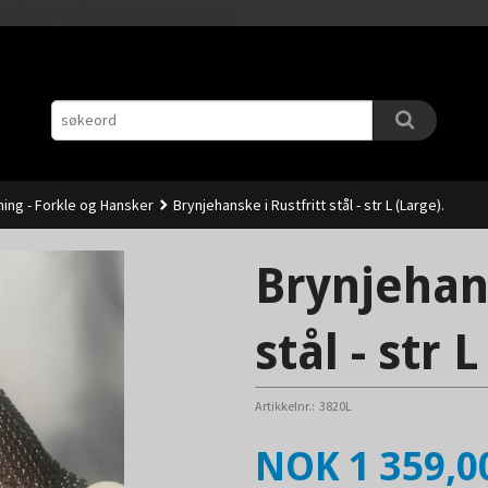
Gå
11.00 (Man-Fre) sendes samme dag.
til
innholdet
ing - Forkle og Hansker
Brynjehanske i Rustfritt stål - str L (Large).
Brynjehans
stål - str 
Artikkelnr.:
3820L
Pris
NOK
1 359,0