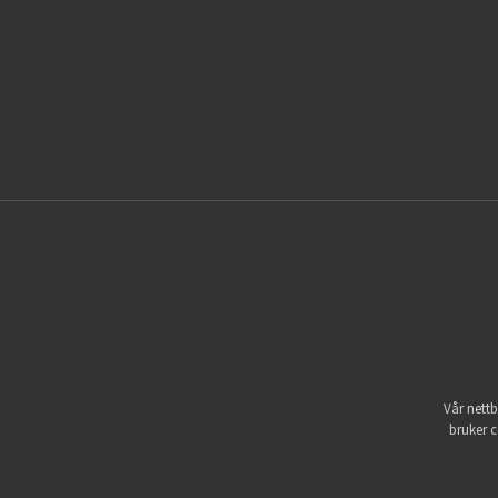
Vår nettb
bruker c