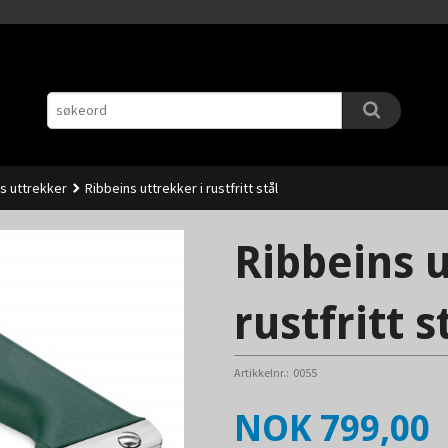
Gå
11.00 (Man-Fre) sendes samme dag.
til
innholdet
s uttrekker
Ribbeins uttrekker i rustfritt stål
Ribbeins u
rustfritt s
Artikkelnr.:
0055
Pris
NOK
799,00