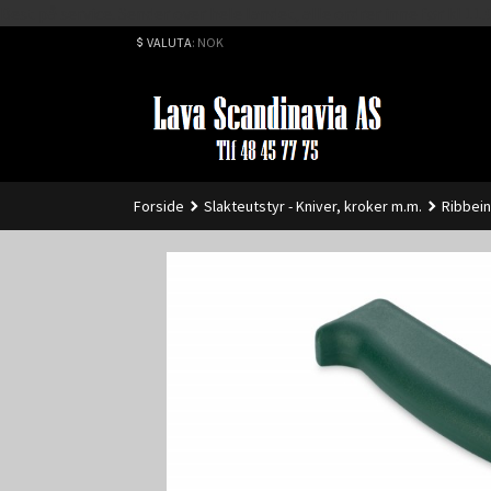
Best på service. Sender over hele landet, alle ordrer inne før kl 
VALUTA
: NOK
Forside
Slakteutstyr - Kniver, kroker m.m.
Ribbein