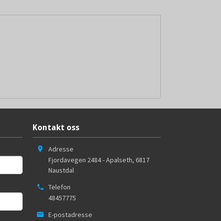
Kontakt oss
Adresse
Fjordavegen 2484 - Apalseth
,
6817
Naustdal
Telefon
48457775
E-postadresse