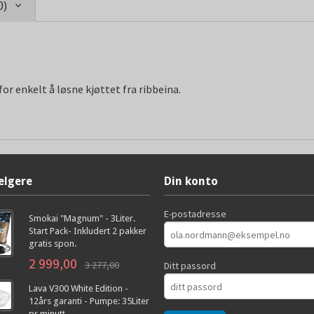
0)
for enkelt å løsne kjøttet fra ribbeina.
elgere
Din konto
E-postadresse
Smokai "Magnum" - 3Liter.
Start Pack- Inkludert 2 pakker
gratis spon.
2 999,00
3 277,00
Ditt passord
Lava V300 White Edition -
12års garanti - Pumpe: 35Liter
pr minutt.