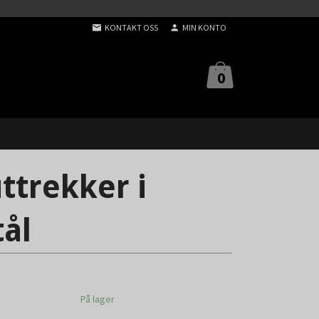
KONTAKT OSS
MIN KONTO
0
ttrekker i
tål
På lager