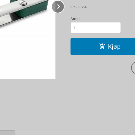
Next
inkl. mva.
Antall
Kjøp