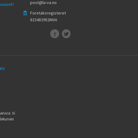
post@la-va.no
passord?
Foretaksregisteret
815483952MVA
ev
ervice. Vi
dlekurven