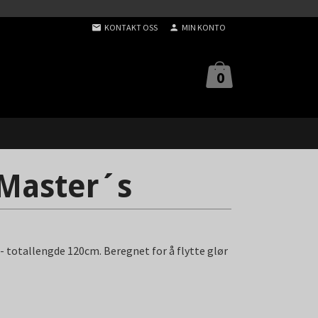
KONTAKT OSS
MIN KONTO
0
Master´s
- totallengde 120cm. Beregnet for å flytte glør