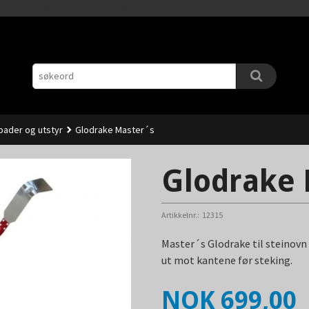
Gå
11.00 (Man-Fre) sendes samme dag.
til
innholdet
pader og utstyr
Glodrake Master´s
Glodrake 
Artikkelnr.:
12315
Master´s Glodrake til steinovn 
ut mot kantene før steking.
Pris
NOK
699,00