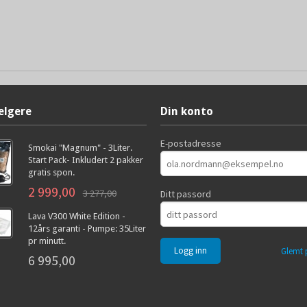
elgere
Din konto
E-postadresse
Smokai "Magnum" - 3Liter.
Start Pack- Inkludert 2 pakker
gratis spon.
2 999,00
3 277,00
Ditt passord
Lava V300 White Edition -
12års garanti - Pumpe: 35Liter
pr minutt.
Glemt 
6 995,00