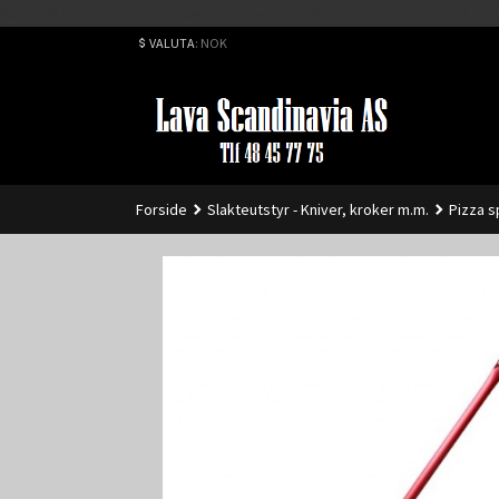
Best på service. Sender over hele landet, alle ordrer inne før kl 
VALUTA
: NOK
Forside
Slakteutstyr - Kniver, kroker m.m.
Pizza s