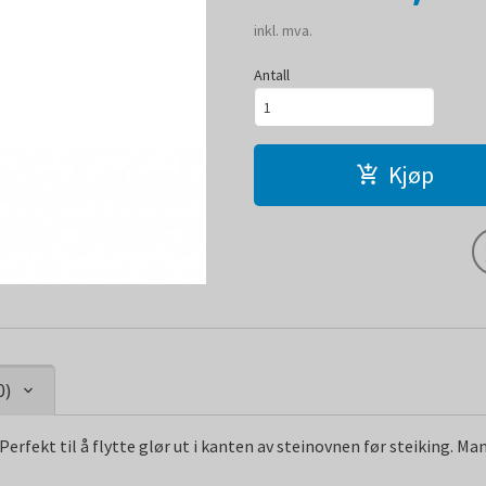
inkl. mva.
Antall
Kjøp
0)
erfekt til å flytte glør ut i kanten av steinovnen før steiking. Ma