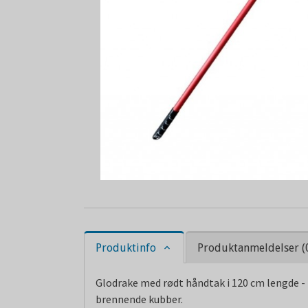
Produktinfo
Produktanmeldelser (
Glodrake med rødt håndtak i 120 cm lengde - P
brennende kubber.