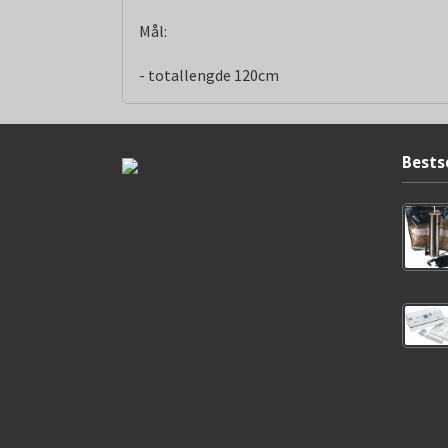
Mål:
- totallengde 120cm
Bests