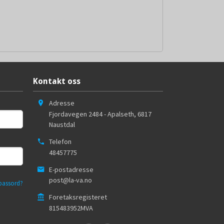
Kontakt oss
Adresse
Fjordavegen 2484 - Apalseth
,
6817
Naustdal
Telefon
48457775
E-postadresse
post@la-va.no
passord?
Foretaksregisteret
815483952MVA